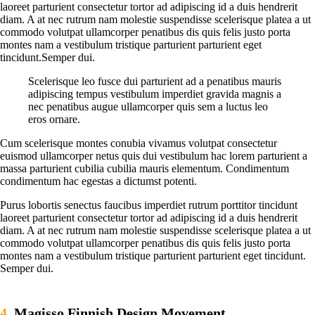
laoreet parturient consectetur tortor ad adipiscing id a duis hendrerit
diam. A at nec rutrum nam molestie suspendisse scelerisque platea a ut
commodo volutpat ullamcorper penatibus dis quis felis justo porta
montes nam a vestibulum tristique parturient parturient eget
tincidunt.Semper dui.
Scelerisque leo fusce dui parturient ad a penatibus mauris
adipiscing tempus vestibulum imperdiet gravida magnis a
nec penatibus augue ullamcorper quis sem a luctus leo
eros ornare.
Cum scelerisque montes conubia vivamus volutpat consectetur
euismod ullamcorper netus quis dui vestibulum hac lorem parturient a
massa parturient cubilia cubilia mauris elementum. Condimentum
condimentum hac egestas a dictumst potenti.
Purus lobortis senectus faucibus imperdiet rutrum porttitor tincidunt
laoreet parturient consectetur tortor ad adipiscing id a duis hendrerit
diam. A at nec rutrum nam molestie suspendisse scelerisque platea a ut
commodo volutpat ullamcorper penatibus dis quis felis justo porta
montes nam a vestibulum tristique parturient parturient eget tincidunt.
Semper dui.
4.
Magisso Finnish Design Movement