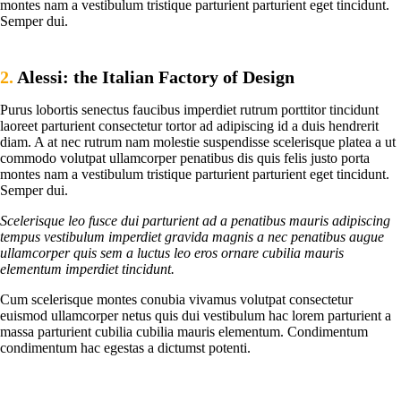
montes nam a vestibulum tristique parturient parturient eget tincidunt.
Semper dui.
2.
Alessi: the Italian Factory of Design
Purus lobortis senectus faucibus imperdiet rutrum porttitor tincidunt
laoreet parturient consectetur tortor ad adipiscing id a duis hendrerit
diam. A at nec rutrum nam molestie suspendisse scelerisque platea a ut
commodo volutpat ullamcorper penatibus dis quis felis justo porta
montes nam a vestibulum tristique parturient parturient eget tincidunt.
Semper dui.
Scelerisque leo fusce dui parturient ad a penatibus mauris adipiscing
tempus vestibulum imperdiet gravida magnis a nec penatibus augue
ullamcorper quis sem a luctus leo eros ornare cubilia mauris
elementum imperdiet tincidunt.
Cum scelerisque montes conubia vivamus volutpat consectetur
euismod ullamcorper netus quis dui vestibulum hac lorem parturient a
massa parturient cubilia cubilia mauris elementum. Condimentum
condimentum hac egestas a dictumst potenti.